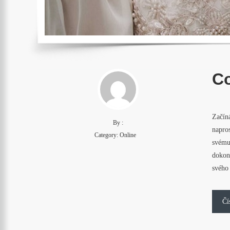
Co
Začíná
By :
napros
Category:
Online
svému
dokona
svého
Čí