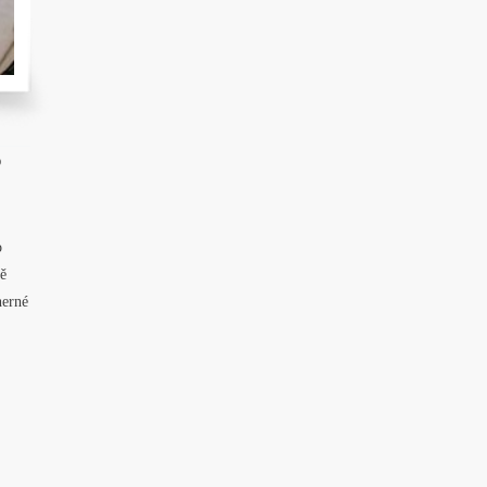
?
o
ně
herné