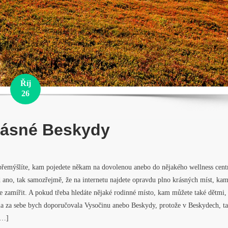
Říj
26
rásné Beskydy
přemýšlíte, kam pojedete někam na dovolenou anebo do nějakého wellness cent
 ano, tak samozřejmě, že na internetu najdete opravdu plno krásných míst, ka
 zamířit. A pokud třeba hledáte nějaké rodinné místo, kam můžete také dětmi,
ma za sebe bych doporučovala Vysočinu anebo Beskydy, protože v Beskydech, t
[…]