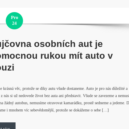
Pro
24
jčovna osobních aut je
mocnou rukou mít auto v
uzi
e krásná věc, protože se díky autu všude dostaneme. Auto je pro nás důležité a
z nás si už nedovede život bez auta ani představit. Všude se zavezeme a nemu
 na žádný autobus, nemusíme otravovat kamarádku, prostě sedneme a jedeme. 
jsme i mnohem víc sebevědomější, protože se dokážeme o sebe […]
st více