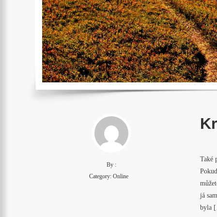
K
Také 
By :
Pokud
Category:
Online
můžete
já sa
byla 