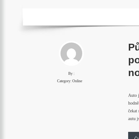
Pů
po
no
By :
Category:
Online
Auto j
hodně 
čekat
autu 
Čí