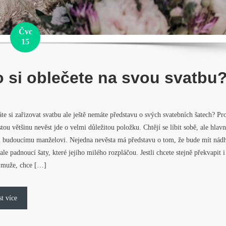
Čvc
15
 si oblečete na svou svatbu
te si zařizovat svatbu ale ještě nemáte představu o svých svatebních šatech? Pr
tou většinu nevěst jde o velmi důležitou položku. Chtějí se líbit sobě, ale hlav
 budoucímu manželovi. Nejedna nevěsta má představu o tom, že bude mít nád
le padnoucí šaty, které jejího milého rozpláčou. Jestli chcete stejně překvapit i
 muže, chce […]
st více