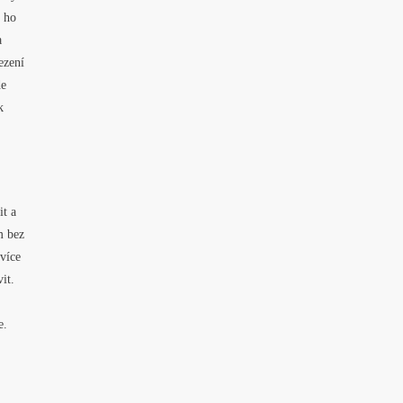
e ho
a
ezení
de
k
it a
m bez
více
it.
e.