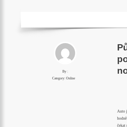
Pů
po
no
By :
Category:
Online
Auto j
hodně 
čekat