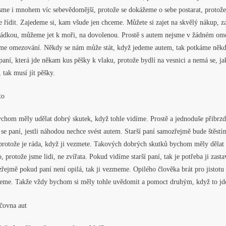
jsme i mnohem víc sebevědomější, protože se dokážeme o sebe postarat, protož
řídit. Zajedeme si, kam všude jen chceme. Můžete si zajet na skvělý nákup, z
ádkou, můžeme jet k moři, na dovolenou. Prostě s autem nejsme v žádném om
sme omezování. Někdy se nám může stát, když jedeme autem, tak potkáme něk
 paní, která jde někam kus pěšky k vlaku, protože bydlí na vesnici a nemá se, ja
, tak musí jít pěšky.
chom měly udělat dobrý skutek, když tohle vidíme. Prostě a jednoduše přibrzd
 se paní, jestli náhodou nechce svést autem. Starší paní samozřejmě bude štěstí
 protože je ráda, když ji vezmete. Takových dobrých skutků bychom měly dělat 
o, protože jsme lidi, ne zvířata. Pokud vidíme starší paní, tak je potřeba ji zastav
ejmě pokud paní není opilá, tak ji vezmeme. Opilého člověka brát pro jistotu
eme. Takže vždy bychom si měly tohle uvědomit a pomoct druhým, když to jd