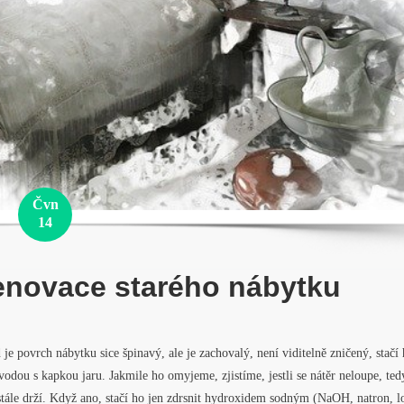
Čvn
14
novace starého nábytku
je povrch nábytku sice špinavý, ale je zachovalý, není viditelně zničený, stačí
odou s kapkou jaru. Jakmile ho omyjeme, zjistíme, jestli se nátěr neloupe, ted
 stále drží. Když ano, stačí ho jen zdrsnit hydroxidem sodným (NaOH, natron, l