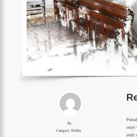
Re
Pokud 
By :
omýt v
Category:
Hobby
jestli