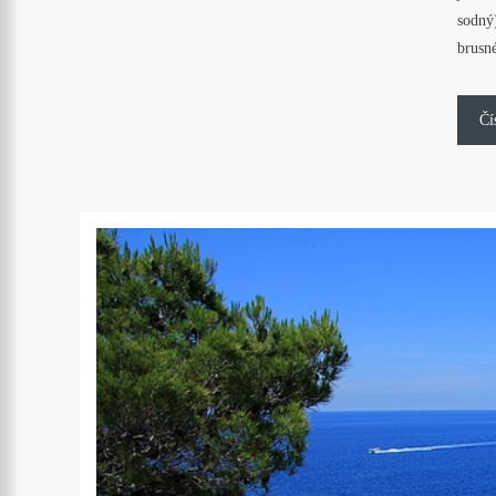
sodný
brusn
Čí