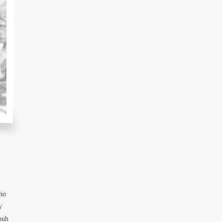
 ho
y
ouh