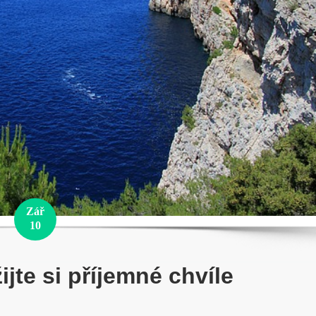
Zář
10
ijte si příjemné chvíle