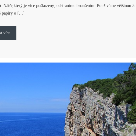
). Nátěr,který je více poškozený, odstraníme broušením. Používáme většinou 3
é papíry o […]
st více