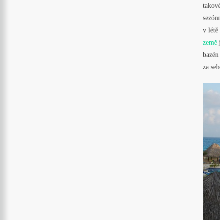
takové
sezónn
v létě
země
j
bazén 
za se