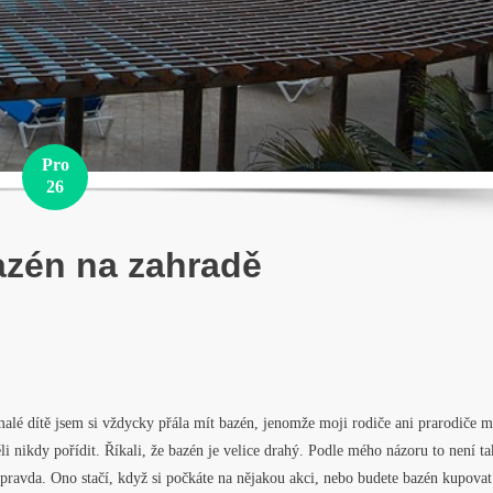
Pro
26
zén na zahradě
alé dítě jsem si vždycky přála mít bazén, jenomže moji rodiče ani prarodiče m
li nikdy pořídit. Říkali, že bazén je velice drahý. Podle mého názoru to není ta
pravda. Ono stačí, když si počkáte na nějakou akci, nebo budete bazén kupovat