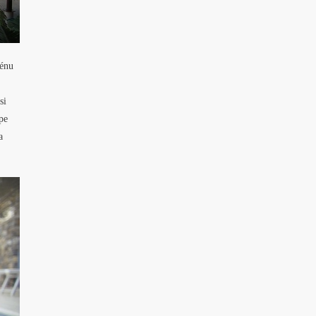
zénu
si
pe
a