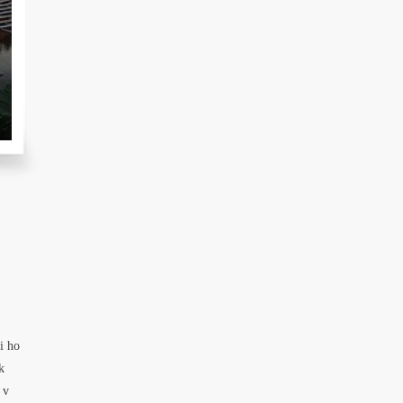
i ho
k
 v