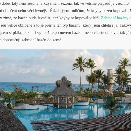
 době, kdy není sezona, a když není sezona, tak ve většině případů je všechno
í oblečení nebo věci levnější. Říkala jsem rodičům, že kdyby bazén kupovali t
 v zimě, že bazén bude levnější, než kdyby se kupoval v létě.
Zahradní bazény 
sou velice oblíbené a to je přesně ten typ bazénu, který jsem chtěla i já. Takov
jsem si přála, pokud i vy toužíte po novém bazénu nebo chcete obnovit, tak já
be doporučuji zahradní bazén do země.