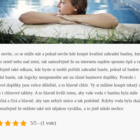
nevíte, co se může stát a pokud nevíte kde koupit kvalitní zahradní bazény, kte
o země nebo nad zemí, tak samozřejmě že na internetu najdete spoustu tipů a r
ejmě také odkazu, kde byste si mohli pořídit zahradní bazén, pokud už budete
ní bazén, tak logicky nezapomeňte ani na různé bazénové doplňky. Protože i
vé doplňky jsou velice důležité, a to hlavně chlór. Vy si můžete koupit tekutý 
 i chlorové tablety. A to hlavně kvůli tomu, aby vaše voda v bazénu byla stále
čná a čirá a hlavně, aby tam nebyli sinice a tak podobně. Kdyby voda byla zka
mozřejmě že můžete také mít nějakou vyrážku, a to jistě nikdo nechce.
5/5 - (1 vote)