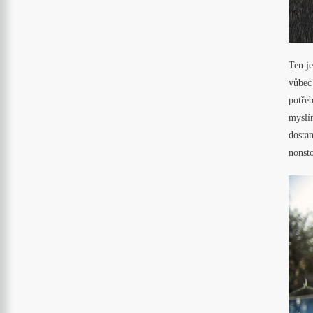
Ten je
vůbec 
potřeb
myslím
dostan
nonsto