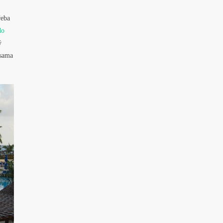
řeba
do
ý
 sama