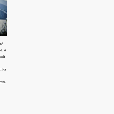
ré
ad. A
 mít
chlor
žená,