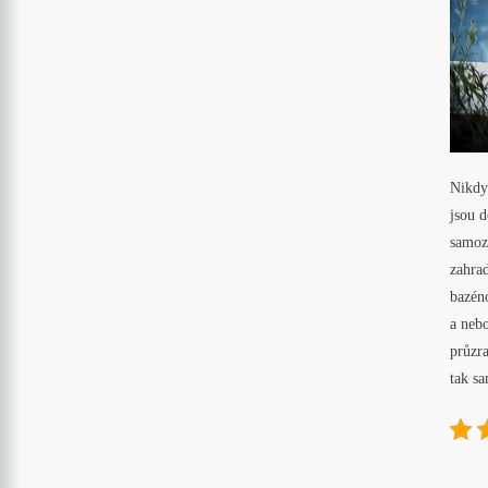
Nikdy 
jsou d
samozř
zahrad
bazéno
a nebo
průzra
tak sa