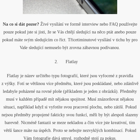
Na co si dát pozor?
Živé vysílání ve formě interview nebo FAQ používejte
pouze pokud jste si jisti, že se Vás chtějí sledující na něco ptát anebo pouze
pokud máte svým sledujícím co říct. Třicetiminutové vysílání v tichu by pro
Vaše sledující nemuselo být zrovna zábavnou podívanou.
2.
Flatlay
Flatlay je název určitého typu fotografií, které jsou vyfocené z pravidla
z výšky. Fotí se většinou více předmětu, které jsou poskládané, nebo zdánlivě
ledabyle poházené na rovné ploše (příkladem je jeden z obrázků). Předměty
musí v každém případě mít nějakou spojitost. Musí znázorňovat nějakou
situaci, například když si vyfotíte svou pracovní plochu, nebo zátiší. Pokud
nejsou předměty propojené fakticky svou funkcí, měli by být alespoň slazeny
barevně. Nicméně fantazii se meze nekladou a čím více jste kreativní, tím
větší šance máte na úspěch. Proto se nebojte nezvyklých kombinací. Pokud
Vám fotografie dává smysl, rozhodně stojí za pokus.