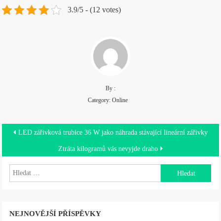
3.9/5 - (12 votes)
By :
Category:
Online
Navigace
LED zářivková trubice 36 W jako náhrada stávající lineární zářivky
pro
Ztráta kilogramů vás nevyjde draho
příspěvek
Vyhledávání
NEJNOVĚJŠÍ PŘÍSPĚVKY