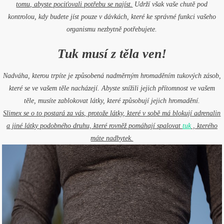
tomu, abyste pociťovali potřebu se najíst.
Udrží však vaše chutě pod
kontrolou, kdy budete jíst pouze v dávkách, které ke správné funkci vašeho
organismu nezbytně potřebujete.
Tuk musí z těla ven!
Nadváha, kterou trpíte je způsobená nadměrným hromaděním tukových zásob,
které se ve vašem těle nacházejí. Abyste snížili jejich přítomnost ve vašem
těle, musíte zablokovat látky, které způsobují jejich hromadění.
Slimex se o to postará za vás, protože látky, které v sobě má blokují adrenalin
a jiné látky podobného druhu, které rovněž pomáhají spalovat
tuk
, kterého
máte nadbytek.