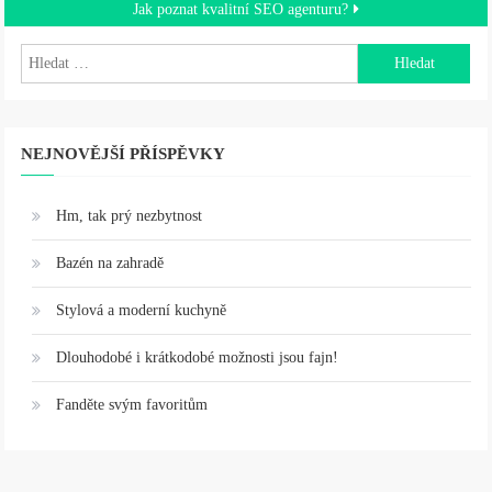
pro
Jak poznat kvalitní SEO agenturu?
příspěvek
Vyhledávání
NEJNOVĚJŠÍ PŘÍSPĚVKY
Hm, tak prý nezbytnost
Bazén na zahradě
Stylová a moderní kuchyně
Dlouhodobé i krátkodobé možnosti jsou fajn!
Fanděte svým favoritům