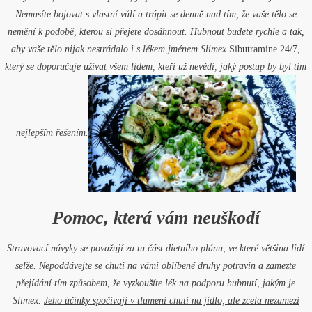
Nemusíte bojovat s vlastní vůlí a trápit se denně nad tím, že vaše tělo se
nemění k podobě, kterou si přejete dosáhnout. Hubnout budete rychle a tak,
aby vaše tělo nijak nestrádalo i s lékem jménem Slimex
Sibutramine 24/7
,
který se doporučuje užívat všem lidem, kteří už nevědí, jaký postup by byl tím
nejlepším řešením.
Pomoc, která vám neuškodí
Stravovací návyky se považují za tu část dietního plánu, ve které většina lidí
selže. Nepoddávejte se chuti na vámi oblíbené druhy potravin a zamezte
přejídání tím způsobem, že vyzkoušíte lék na podporu hubnutí, jakým je
Slimex.
Jeho účinky spočívají v tlumení chutí na jídlo, ale zcela nezamezí