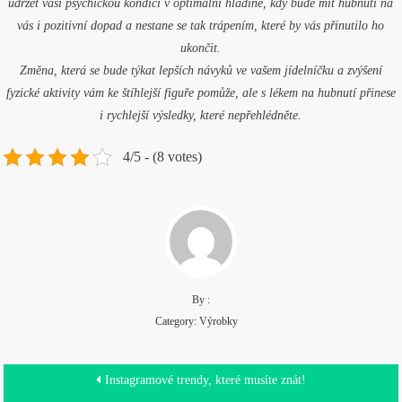
udržet vaši psychickou kondici v optimální hladině, kdy bude mít hubnutí na
vás i pozitivní dopad a nestane se tak trápením, které by vás přinutilo ho
ukončit.
Změna, která se bude týkat lepších návyků ve vašem jídelníčku a zvýšení
fyzické aktivity vám ke štíhlejší figuře pomůže, ale s lékem na hubnutí přinese
i rychlejší výsledky, které nepřehlédněte.
4/5 - (8 votes)
By :
Category:
Výrobky
Navigace
Instagramové trendy, které musíte znát!