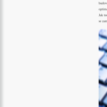
budova
optima
Jak t
se zam