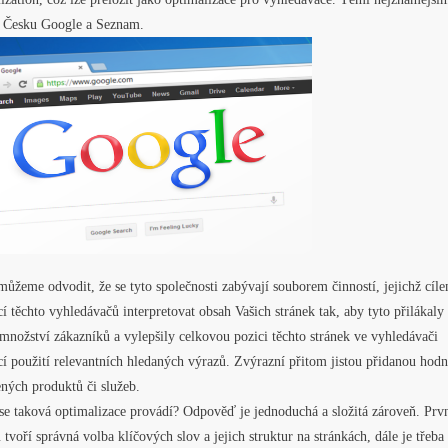
v Česku Google a Seznam.
ůžeme odvodit, že se tyto společnosti zabývají souborem činností, jejichž cíle
 těchto vyhledávačů interpretovat obsah Vašich stránek tak, aby tyto přilákaly
množství zákazníků a vylepšily celkovou pozici těchto stránek ve vyhledávači
í použití relevantních hledaných výrazů. Zvýrazní přitom jistou přidanou hod
ných produktů či služeb.
se taková optimalizace provádí? Odpověď je jednoduchá a složitá zároveň. Prv
 tvoří správná volba klíčových slov a jejich struktur na stránkách, dále je třeba