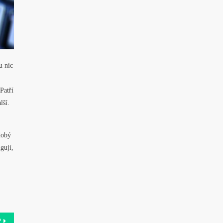
u nic
Patří
lší.
dobý
gují,
?