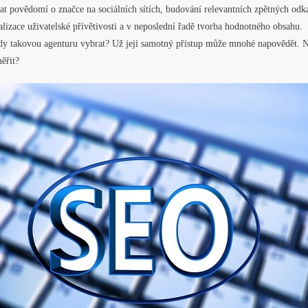
t povědomí o značce na sociálních sítích, budování relevantních zpětných odk
lizace uživatelské přívětivosti a v neposlední řadě tvorba hodnotného obsahu.
edy takovou agenturu vybrat? Už její samotný přístup může mnohé napovědět. 
ěřit?