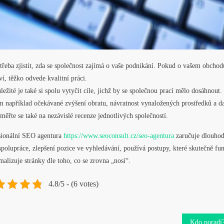
 třeba zjistit, zda se společnost zajímá o vaše podnikání. Pokud o vašem obchod
ví, těžko odvede kvalitní práci.
ležité je také si spolu vytyčit cíle, jichž by se společnou prací mělo dosáhnout. 
m například očekávané zvýšení obratu, návratnost vynaložených prostředků a da
měřte se také na nezávislé recenze jednotlivých společností.
sionální SEO agentura
https://www.seoconsult.cz/seo-agentura
zaručuje dlouho
spolupráce, zlepšení pozice ve vyhledávání, používá postupy, které skutečně fun
malizuje stránky dle toho, co se zrovna „nosí“.
4.8/5 - (6 votes)
Kdo poradí