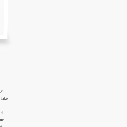
O“
 Jaké
 si
ine
mi