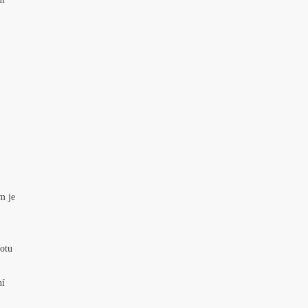
m je
notu
ní