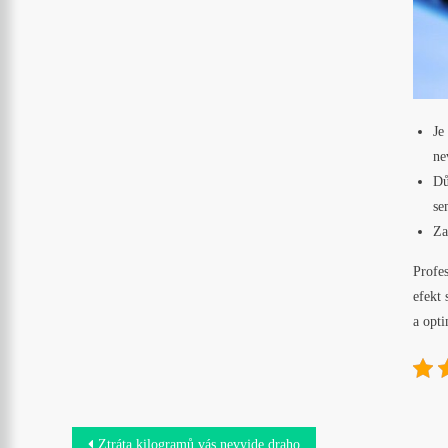
Je
ne
Dů
se
Za
Profe
efekt 
a opti
Navigace
Ztráta kilogramů vás nevyjde draho