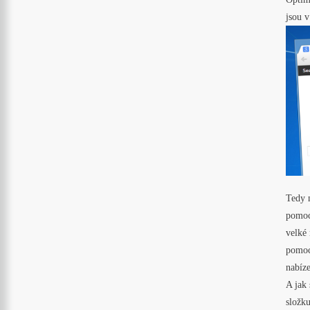
jsou 
Tedy m
pomocí
velké 
pomoc
nabíze
A jak 
složku