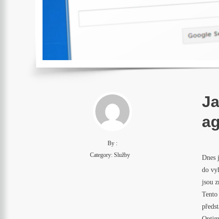
Ja
a
By :
Category:
Služby
Dnes j
do vyh
jsou z
Tento 
předs
Optimi