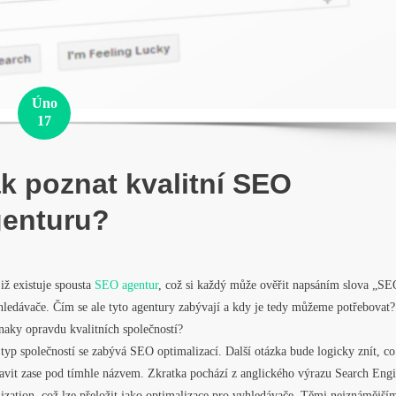
Úno
17
k poznat kvalitní SEO
genturu?
iž existuje spousta
SEO agentur
, což si každý může ověřit napsáním slova „SE
ledávače. Čím se ale tyto agentury zabývají a kdy je tedy můžeme potřebovat?
naky opravdu kvalitních společností?
typ společností se zabývá SEO optimalizací. Další otázka bude logicky znít, co
tavit zase pod tímhle názvem. Zkratka pochází z anglického výrazu Search Eng
zation, což lze přeložit jako optimalizace pro vyhledávače. Těmi nejznámější