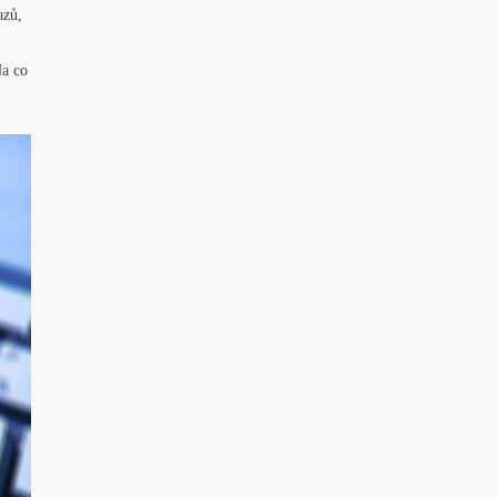
azů,
Na co