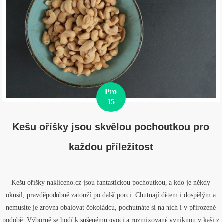
Pro
15
Kešu oříšky jsou skvělou pochoutkou pro
každou příležitost
Kešu oříšky nakliceno.cz jsou fantastickou pochoutkou, a kdo je někdy
okusil, pravděpodobně zatouží po další porci. Chutnají dětem i dospělým a
nemusíte je zrovna obalovat čokoládou, pochutnáte si na nich i v přirozené
podobě. Výborně se hodí k sušenému ovoci a rozmixované vyniknou v kaši z