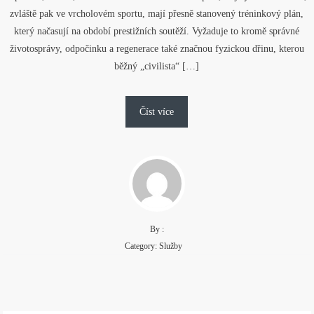
zvláště pak ve vrcholovém sportu, mají přesně stanovený tréninkový plán,
který načasují na období prestižních soutěží. Vyžaduje to kromě správné
životosprávy, odpočinku a regenerace také značnou fyzickou dřinu, kterou
běžný „civilista“ […]
Číst více
By :
Category:
Služby