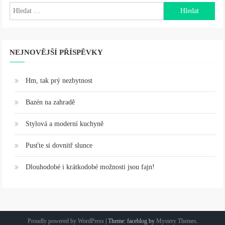
příspěvky
Vyhledávání
NEJNOVĚJŠÍ PŘÍSPĚVKY
Hm, tak prý nezbytnost
Bazén na zahradě
Stylová a moderní kuchyně
Pusťte si dovnitř slunce
Dlouhodobé i krátkodobé možnosti jsou fajn!
Proudly powered by WordPress
|
Theme: faceblog by
Mystery Themes
.