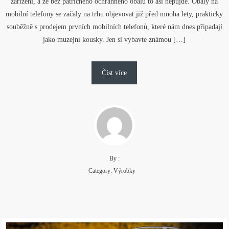
zařízení, a že bez patřičného ochranného obalu to asi nepůjde. Obaly na
mobilní telefony se začaly na trhu objevovat již před mnoha lety, prakticky
souběžně s prodejem prvních mobilních telefonů, které nám dnes připadají
jako muzejní kousky. Jen si vybavte známou […]
Číst více
By :
Category:
Výrobky