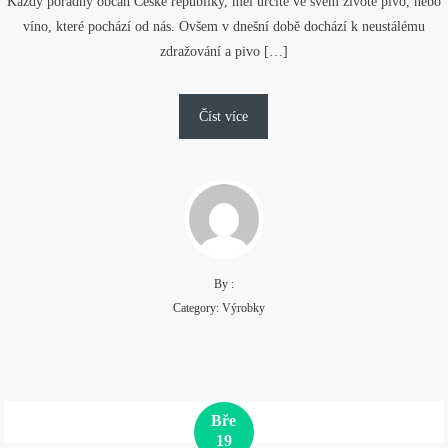
Každý pořádný občan České republiky, měl určitě ve svém životě pivo, nebo
víno, které pochází od nás. Ovšem v dnešní době dochází k neustálému
zdražování a pivo […]
Číst více
By :
Category:
Výrobky
Bře
19