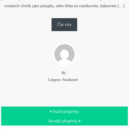
ovesných vloček jako posypka, nebo třeba na vanilkovém, kakaovém […]
Číst více
By :
Category: Nezařazené
Navigace
Starší příspěvky
pro
Novější příspěvky