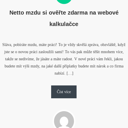
Netto mzdu si ověřte zdarma na webové
kalkulačce
Sláva, pobíráte mzdu, máte práci! To je vždy skvělá zpráva, obzvláště, když
jste se o novou práci zasloužili sami! To vás pak může těšit mnohem více,
takže se nedivíme, že jásáte a máte radost. V nové práci vám řekli, jakou
budete mít výši mzdy, na jaké další příplatky budete mít nárok a co firma
nabízí. […]
Číst více