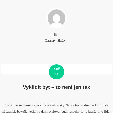
By :
Category:
Služby
Zář
21
Vyklidit byt – to není jen tak
Proč si pronajmout na vyklízení stěhováky Nejste tak svalnatí – kulturisté,
zápasníci, boxeři, veslaři a další svalovci budí respekt, to je jasné. Tito lidé,