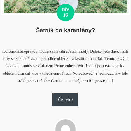
Bře
16
Šatník do karantény?
Koronakrize opravdu hodně zamávala světem módy. Daleko více dnes, nežli
dřív se klade důraz na pohodlné oblečení a kvalitní materiál. Těmto novým
kolekcím módy se však nemůžeme vůbec divit. Lidmi jsou tyto kousky
oblečení čím dál více vyhledávané. Proč? No odpověď je jednoduchá – lidé
tráví podstatně více času doma a chtějí se cítit prostě […]
Číst více