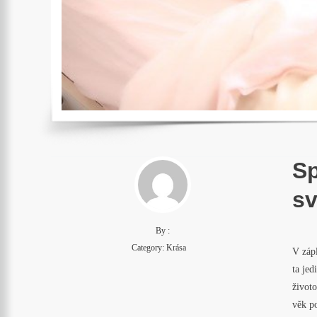
Sp
sv
By :
Category:
Krása
V záp
ta jed
životo
věk po