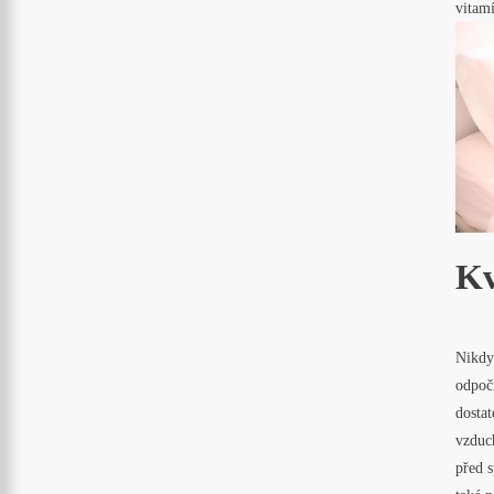
vitamí
Kv
Nikdy 
odpoči
dostat
vzduch
před 