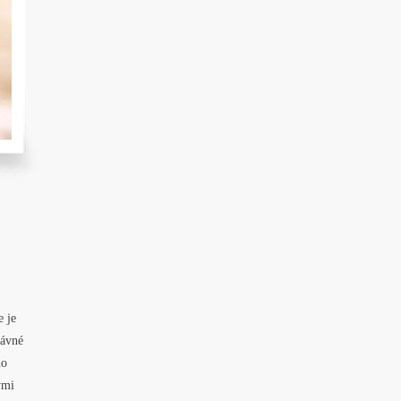
 je
rávné
ho
ými