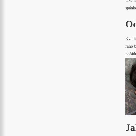
také n
spánke
Od
Kvalit
ráno b
pořád
Ja