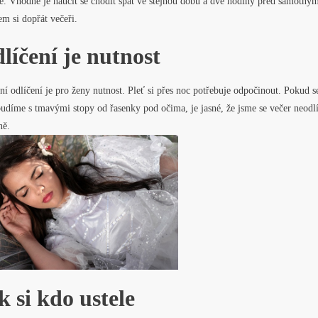
e. Vhodné je naučit se chodit spát ve stejnou dobu a dvě hodiny před samotný
m si dopřát večeři.
líčení je nutnost
ní odlíčení je pro ženy nutnost. Pleť si přes noc potřebuje odpočinout. Pokud s
udíme s tmavými stopy od řasenky pod očima, je jasné, že jsme se večer neodlí
ně.
k si kdo ustele