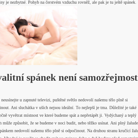
ny je nezbytné. Pohyb na čerstvém vzduchu rovněž, ale pak je tu ještě spánek.
alitní spánek není samozřejmost
neusínejte u zapnuté televizi, puštěné světlo nedovolí našemu tělo plně si
nout. Ani sluchátka v uších nejsou ideální. To nejlepší je tma. Důležité je také
ečně vyvětrat místnost ve které budeme spát a nepřetápět ji. Vydýchaný a teplý
 může způsobit, že se budeme v noci budit, nebo těžko usínat. Ani plný žalud
spánkem nedovolí našemu tělo plně si odpočinout. Na druhou stranu kručící žal