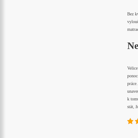
Bez kv
vylouč
matrac
Ne
Velice
ponoc
práce
unaven
k tom
stát, 