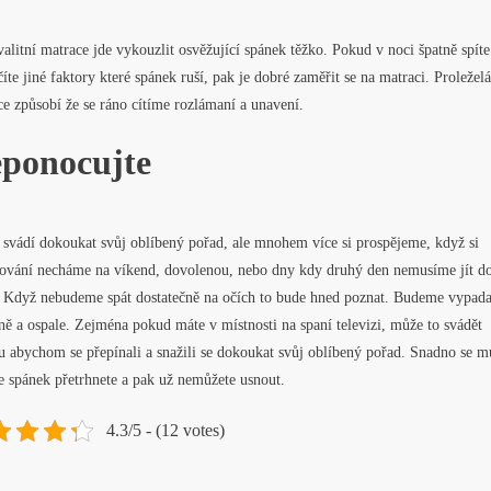
alitní matrace jde vykouzlit osvěžující spánek těžko. Pokud v noci špatně spíte
íte jiné faktory které spánek ruší, pak je dobré zaměřit se na matraci. Proleželá
e způsobí že se ráno cítíme rozlámaní a unavení.
ponocujte
 svádí dokoukat svůj oblíbený pořad, ale mnohem více si prospějeme, když si
ování necháme na víkend, dovolenou, nebo dny kdy druhý den nemusíme jít d
. Když nebudeme spát dostatečně na očích to bude hned poznat. Budeme vypada
ě a ospale. Zejména pokud máte v místnosti na spaní televizi, může to svádět
u abychom se přepínali a snažili se dokoukat svůj oblíbený pořad. Snadno se m
že spánek přetrhnete a pak už nemůžete usnout.
4.3/5 - (12 votes)