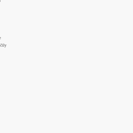
m
e
čily