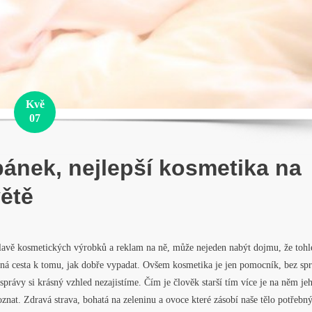
Kvě
07
ánek, nejlepší kosmetika na
ětě
lavě kosmetických výrobků a reklam na ně, může nejeden nabýt dojmu, že tohle
iná cesta k tomu, jak dobře vypadat. Ovšem kosmetika je jen pomocník, bez sp
správy si krásný vzhled nezajistíme. Čím je člověk starší tím více je na něm je
znat. Zdravá strava, bohatá na zeleninu a ovoce které zásobí naše tělo potřebn