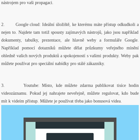
nástrojem pro vaši propagaci.
2.
Google cloud: Ideální úložiště, ke kterému máte přístup odkudkoli a
nejen to. Najdete tam totiž spousty zajímavých nástrojů, jako jsou například
dokumenty, tabulky, prezentace, ale hlavně weby a formuláře Google.
Například pomocí dotazníků můžete dělat průzkumy veřejného mínění
ohledně vašich nových produktů a spokojeností s vašimi produkty. Weby pak
můžete používat pro speciální nabídky pro stálé zákazníky.
3.
Youtube: Místo, kde můžete zdarma publikovat tisíce hodin
videozáznamu. Pokud jej nahrajete neveřejně, můžete regulovat, kdo bude
mít k videím přístup. Můžete je používat třeba jako bonusová videa.