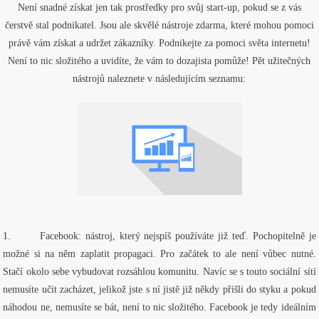
Není snadné získat jen tak prostředky pro svůj start-up, pokud se z vás
čerstvě stal podnikatel. Jsou ale skvělé nástroje zdarma, které mohou pomoci
právě vám získat a udržet zákazníky. Podnikejte za pomoci světa internetu!
Není to nic složitého a uvidíte, že vám to dozajista pomůže! Pět užitečných
nástrojů naleznete v následujícím seznamu:
1.
Facebook: nástroj, který nejspíš používáte již teď. Pochopitelně je
možné si na něm zaplatit propagaci. Pro začátek to ale není vůbec nutné.
Stačí okolo sebe vybudovat rozsáhlou komunitu. Navíc se s touto sociální sítí
nemusíte učit zacházet, jelikož jste s ní jistě již někdy přišli do styku a pokud
náhodou ne, nemusíte se bát, není to nic složitého. Facebook je tedy ideálním