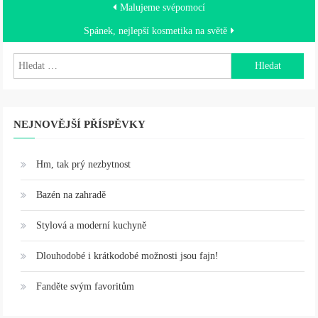
Navigace
Malujeme svépomocí
pro
Spánek, nejlepší kosmetika na světě
příspěvek
Vyhledávání
NEJNOVĚJŠÍ PŘÍSPĚVKY
Hm, tak prý nezbytnost
Bazén na zahradě
Stylová a moderní kuchyně
Dlouhodobé i krátkodobé možnosti jsou fajn!
Fanděte svým favoritům