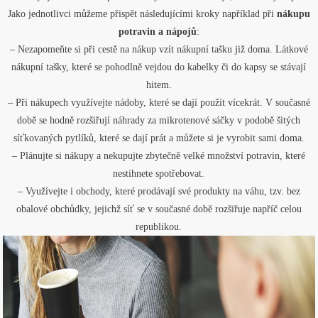
Jako jednotlivci můžeme přispět následujícími kroky například při
nákupu
potravin a nápojů
:
– Nezapomeňte si při cestě na nákup vzít nákupní tašku již doma. Látkové
nákupní tašky, které se pohodlně vejdou do kabelky či do kapsy se stávají
hitem.
– Při nákupech využívejte nádoby, které se dají použít vícekrát. V současné
době se hodně rozšiřují náhrady za mikrotenové sáčky v podobě šitých
síťkovaných pytlíků, které se dají prát a můžete si je vyrobit sami doma.
– Plánujte si nákupy a nekupujte zbytečně velké množství potravin, které
nestihnete spotřebovat.
– Využívejte i obchody, které prodávají své produkty na váhu, tzv. bez
obalové obchůdky, jejichž síť se v současné době rozšiřuje napříč celou
republikou.