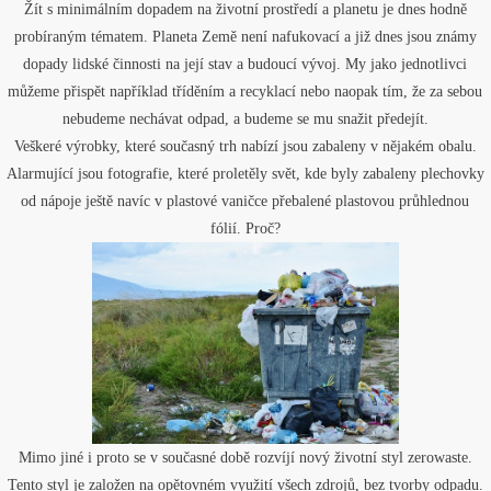
Žít s minimálním dopadem na životní prostředí a planetu je dnes hodně
probíraným tématem. Planeta Země není nafukovací a již dnes jsou známy
dopady lidské činnosti na její stav a budoucí vývoj. My jako jednotlivci
můžeme přispět například tříděním a recyklací nebo naopak tím, že za sebou
nebudeme nechávat odpad, a budeme se mu snažit předejít.
Veškeré výrobky, které současný trh nabízí jsou zabaleny v nějakém obalu.
Alarmující jsou fotografie, které proletěly svět, kde byly zabaleny plechovky
od nápoje ještě navíc v plastové vaničce přebalené plastovou průhlednou
fólií. Proč?
Mimo jiné i proto se v současné době rozvíjí nový životní styl zerowaste.
Tento styl je založen na opětovném využití všech zdrojů, bez tvorby odpadu.