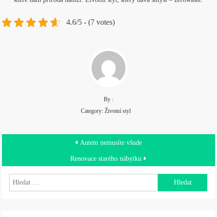
4.6/5 - (7 votes)
By :
Category:
Životní styl
Navigace
Autem nemusíte všude
pro
Renovace starého nábytku
příspěvek
Vyhledávání