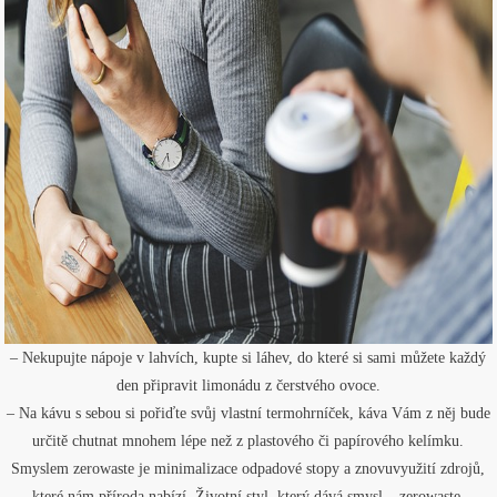
– Nekupujte nápoje v lahvích, kupte si láhev, do které si sami můžete každý
den připravit limonádu z čerstvého ovoce.
– Na kávu s sebou si pořiďte svůj vlastní termohrníček, káva Vám z něj bude
určitě chutnat mnohem lépe než z plastového či papírového kelímku.
Smyslem zerowaste je minimalizace odpadové stopy a znovuvyužití zdrojů,
které nám příroda nabízí. Životní styl, který dává smysl – zerowaste.