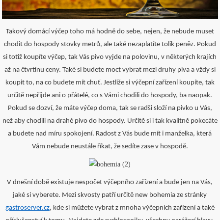
Takový domácí výčep toho má hodně do sebe, nejen, že nebude muset
chodit do hospody stovky metrů, ale také nezaplatíte tolik peněz. Pokud
si totiž koupíte výčep, tak Vás pivo vyjde na polovinu, v některých krajích
až na čtvrtinu ceny. Také si budete moct vybrat mezi druhy piva a vždy si
koupit to, na co budete mít chuť. Jestliže si výčepní zařízení koupíte, tak
určitě nepřijde ani o přátelé, co s Vámi chodili do hospody, ba naopak.
Pokud se dozví, že máte výčep doma, tak se radši složí na pivko u Vás,
než aby chodili na drahé pivo do hospody. Určitě si i tak kvalitně pokecáte
a budete nad míru spokojení. Radost z Vás bude mít i manželka, která
Vám nebude neustále říkat, že sedíte zase v hospodě.
V dnešní době existuje nespočet výčepního zařízení a bude jen na Vás,
jaké si vyberete. Mezi skvosty patří určitě new bohemia ze stránky
gastroserver.cz
, kde si můžete vybrat z mnoha výčepních zařízení a také