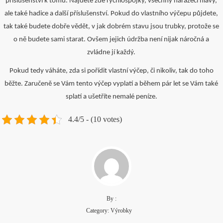
příslušenství k tomu. Najdete zde rychlospojky, všechny narážecí hlavy,
ale také hadice a další příslušenství. Pokud do vlastního výčepu půjdete,
tak také budete dobře vědět, v jak dobrém stavu jsou trubky, protože se
o ně budete sami starat. Ovšem jejich údržba není nijak náročná a
zvládne jí každý.
Pokud tedy váháte, zda si pořídit vlastní výčep, či nikoliv, tak do toho
běžte. Zaručeně se Vám tento výčep vyplatí a během pár let se Vám také
splatí a ušetříte nemalé peníze.
4.4/5 - (10 votes)
By :
Category:
Výrobky