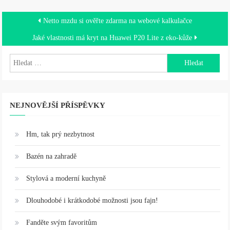
Navigace
Netto mzdu si ověřte zdarma na webové kalkulačce
pro
Jaké vlastnosti má kryt na Huawei P20 Lite z eko-kůže
příspěvek
Vyhledávání
NEJNOVĚJŠÍ PŘÍSPĚVKY
Hm, tak prý nezbytnost
Bazén na zahradě
Stylová a moderní kuchyně
Dlouhodobé i krátkodobé možnosti jsou fajn!
Fanděte svým favoritům