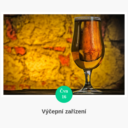
Čvn
16
Výčepní zařízení