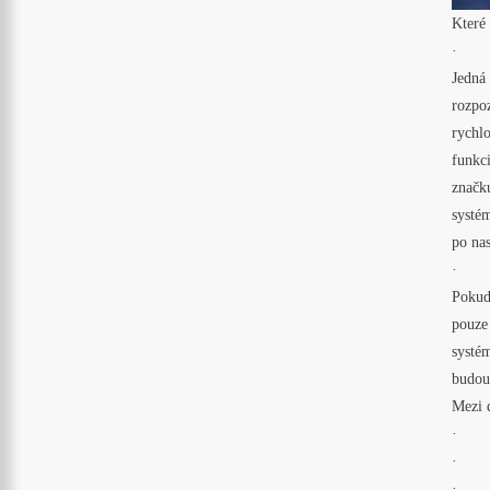
Které 
· Int
Jedná 
rozpoz
rychlo
funkc
značku
systém
po nas
· Ves
Pokud 
pouze 
systém
budouc
Mezi d
· au
· de
· záz