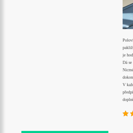
Polovi
pakliž
je ho
Dá se 
Nicmé
dokon
V každ
předpi
dopln