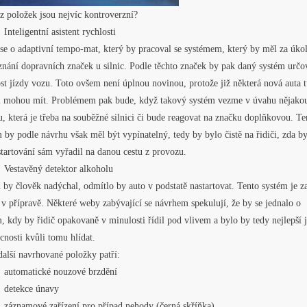
z položek jsou nejvíc kontroverzní?
eligentní asistent rychlosti
se o adaptivní tempo-mat, který by pracoval se systémem, který by měl za úko
nání dopravních značek u silnic. Podle těchto značek by pak daný systém určo
st jízdy vozu. Toto ovšem není úplnou novinou, protože již některá nová auta t
i mohou mít. Problémem pak bude, když takový systém vezme v úvahu nějako
, která je třeba na souběžné silnici či bude reagovat na značku doplňkovou. Te
 by podle návrhu však měl být vypínatelný, tedy by bylo čistě na řidiči, zda b
tartování sám vyřadil na danou cestu z provozu.
tavěný detektor alkoholu
by člověk nadýchal, odmítlo by auto v podstatě nastartovat. Tento systém je z
v přípravě. Některé weby zabývající se návrhem spekulují, že by se jednalo o
, kdy by řidič opakovaně v minulosti řídil pod vlivem a bylo by tedy nejlepší j
nosti kvůli tomu hlídat.
alší navrhované položky patří:
tomatické nouzové brzdění
tekce únavy
namové zařízení pro případ nehody (černá skříňka)