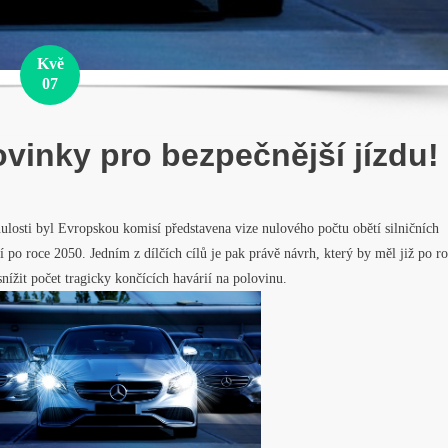
Kvě
07
vinky pro bezpečnější jízdu!
losti byl Evropskou komisí představena vize nulového počtu obětí silničních
í po roce 2050. Jedním z dílčích cílů je pak právě návrh, který by měl již po r
nížit počet tragicky končících havárií na polovinu.