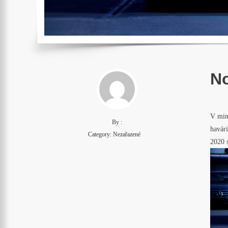
No
V minu
By :
havári
Category: Nezařazené
2020 s