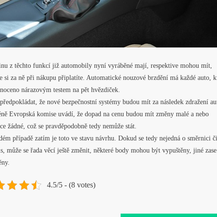
nu z těchto funkcí již automobily nyní vyráběné mají, respektive mohou mít,
e si za ně při nákupu připlatíte. Automatické nouzové brzdění má každé auto, k
dnoceno nárazovým testem na pět hvězdiček.
předpokládat, že nové bezpečnostní systémy budou mít za následek zdražení au
ně Evropská komise uvádí, že dopad na cenu budou mít změny malé a nebo
ce žádné, což se pravděpodobně tedy nemůže stát.
ém případě zatím je toto ve stavu návrhu. Dokud se tedy nejedná o směrnici č
s, může se řada věcí ještě změnit, některé body mohou být vypuštěny, jiné zase
ěny.
4.5/5 - (8 votes)