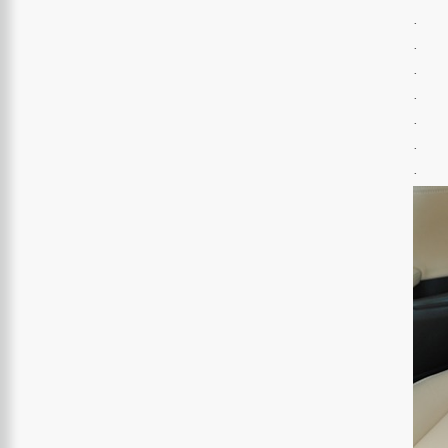
· sig
· vyl
· roz
· hlí
· sys
· po
· pa