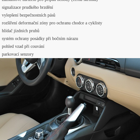
nalizace prudkého brzdění
epšení bezpečnostních pásů
šíření deformační zóny pro ochranu chodce a cyklisty
dač jízdních pruhů
tém ochrany posádky při bočním nárazu
hled vzad při couvání
rkovací senzory