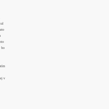
l
val
uto
u
nto
y ho
atím
ej v