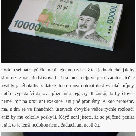
Ovšem sehnat si půjčku není nejednou zase až tak jednoduché, jak by
si mnozí z nás představovali. To se musí nejprve prokázat dostatečné
kvality jakéhokoliv žadatele, to se musí doložit dost vysoké příjmy,
dobře vypadající daňová přiznání a registry dlužníků, to by člověk
neměl mít na krku ani exekuce, ani jiné problémy. A kdo problémy
má, s tím se ve finančních ústavech obvykle velice rychle rozloučí,
aniž by mu cokoliv poskytli. Když není jistota, že se půjčené peníze
vrátí, to je lepší nedokonalému žadateli ani nepůjčit.