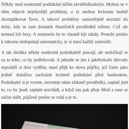
Někdy není soukromé podnikání ničím záviděníhodným. Mohou se v
něm objevit nejrůznější problémy, a ty mohou leckomu hodně
zkomplikovat život. A takové problémy samozřejmě nezmizí do
doby, kdy se zase dostatek finančních prostředků sežene. Což ale
nemusí být brzy. A nemuselo by to vlastně být nikdy. Protože peníze
k nikomu nedoputují automaticky, ty si musí každý zasloužit.
A tak zkrátka někdy soukromí podnikatelé pracují, ale nedočkají se
za to toho, co by potřebovali. A jakmile se jim z jakéhokoliv důvodu
nepodaří si dost vydělat, musí přijít ke slovu půjčky, jež často jako
jediné dokážou zachránit leckteré podnikání před bankrotem.
Podnikatel si je vezme, investuje takto získané prostředky, zaplatí jimi
to, co by jinak zaplatit nezvládl, a když mu pak přeje štěstí a zase se
začne dařit, půjčené peníze se vrátí a je to.