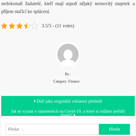
nedokonalí žadatelé, kteří mají aspoň nějaký nemovitý majetek a
příjem stačící ke splácení.
3.5/5 - (11 votes)
By :
Category:
Finance
Navigace
Diář jako originální reklamní předmět
pro
Jak se vyznat v samotestech na Covid-19, a které si můžete pořídit
domů?
příspěvek
Vyhledávání