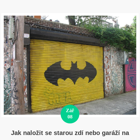
Zář
08
Jak naložit se starou zdí nebo garáží na