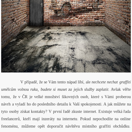
V případě, že se Vám tento nápad líbí, ale
nechcete nechat graffiti
umělcům volnou ruku, budete si muset za jejich služby zaplatit.
Avšak věřte
tomu, že v ČR je velké množství šikovných osob, které s Vámi proberou
návrh a vyladí ho do posledního detailu k Vaší spokojenosti. A jak můžete na
tyto osoby získat kontakty? V první řadě zkuste internet. Existuje velká řada
freelancerů, kteří mají inzeráty na internetu. Pokud nepochodíte na online
fenoménu, můžeme opět doporučit návštěvu místního graffiti obchůdku.