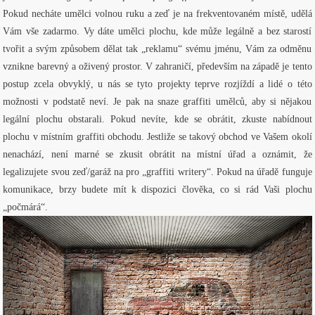
Pokud necháte umělci volnou ruku a zeď je na frekventovaném místě, udělá
Vám vše zadarmo. Vy dáte umělci plochu, kde může legálně a bez starostí
tvořit a svým způsobem dělat tak „reklamu“ svému jménu, Vám za odměnu
vznikne barevný a oživený prostor. V zahraničí, především na západě je tento
postup zcela obvyklý, u nás se tyto projekty teprve rozjíždí a lidé o této
možnosti v podstatě neví. Je pak na snaze graffiti umělců, aby si nějakou
legální plochu obstarali. Pokud nevíte, kde se obrátit, zkuste nabídnout
plochu v místním graffiti obchodu. Jestliže se takový obchod ve Vašem okolí
nenachází, není marné se zkusit obrátit na místní úřad a oznámit, že
legalizujete svou zeď/garáž na pro „graffiti writery“. Pokud na úřadě funguje
komunikace, brzy budete mít k dispozici člověka, co si rád Vaši plochu
„počmárá“.