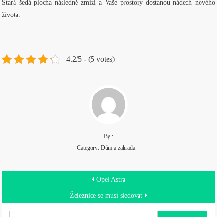
Stará šedá plocha následně zmizí a Vaše prostory dostanou nádech nového
života.
4.2/5 - (5 votes)
By :
Category:
Dům a zahrada
Navigace
Opel Astra
pro
Železnice se musí sledovat
Vyhledávání