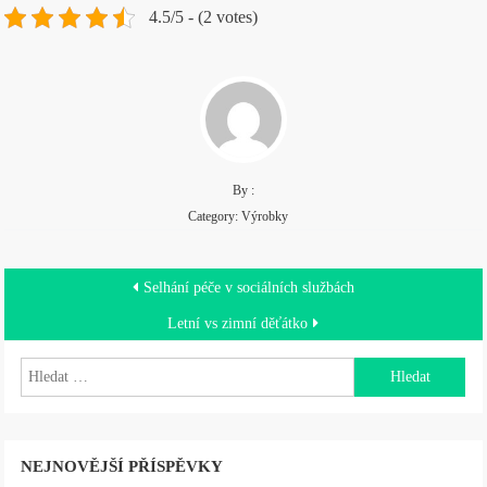
4.5/5 - (2 votes)
By :
Category:
Výrobky
Navigace
Selhání péče v sociálních službách
pro
Letní vs zimní děťátko
příspěvek
Vyhledávání
NEJNOVĚJŠÍ PŘÍSPĚVKY