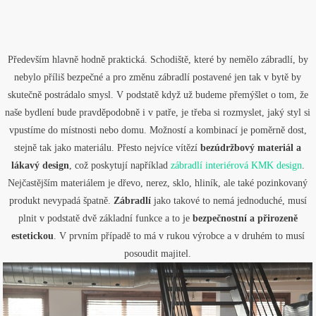
Především hlavně hodně praktická. Schodiště, které by nemělo zábradlí, by
nebylo příliš bezpečné a pro změnu zábradlí postavené jen tak v bytě by
skutečně postrádalo smysl. V podstatě když už budeme přemýšlet o tom, že
naše bydlení bude pravděpodobně i v patře, je třeba si rozmyslet, jaký styl si
vpustíme do místnosti nebo domu. Možností a kombinací je poměrně dost,
stejně tak jako materiálu. Přesto nejvíce vítězí
bezúdržbový materiál a
lákavý design
, což poskytují například
zábradlí interiérová KMK design
.
Nejčastějším materiálem je dřevo, nerez, sklo, hliník, ale také pozinkovaný
produkt nevypadá špatně.
Zábradlí
jako takové to nemá jednoduché, musí
plnit v podstatě dvě základní funkce a to je
bezpečnostní a přirozeně
estetickou
. V prvním případě to má v rukou výrobce a v druhém to musí
posoudit majitel.