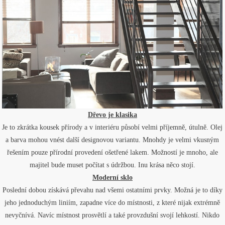
Dřevo je klasika
Je to zkrátka kousek přírody a v interiéru působí velmi příjemně, útulně. Olej
a barva mohou vnést další designovou variantu. Mnohdy je velmi vkusným
řešením pouze přírodní provedení ošetřené lakem. Možností je mnoho, ale
majitel bude muset počítat s údržbou. Inu krása něco stojí.
Moderní sklo
Poslední dobou získává převahu nad všemi ostatními prvky. Možná je to díky
jeho jednoduchým liniím, zapadne více do místnosti, z které nijak extrémně
nevyčnívá. Navíc místnost prosvětlí a také provzdušní svojí lehkostí. Nikdo