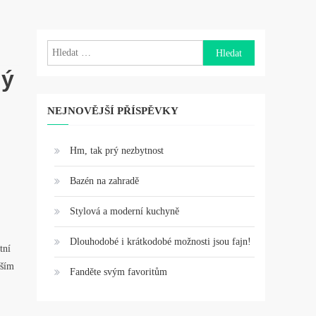
Vyhledávání
lý
NEJNOVĚJŠÍ PŘÍSPĚVKY
Hm, tak prý nezbytnost
Bazén na zahradě
Stylová a moderní kuchyně
Dlouhodobé i krátkodobé možnosti jsou fajn!
tní
aším
Fanděte svým favoritům