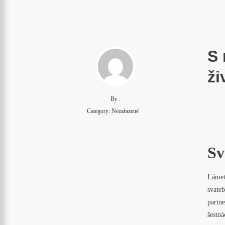
S 
ži
By :
Category: Nezařazené
Sv
Lámete
svateb
partne
šestnác