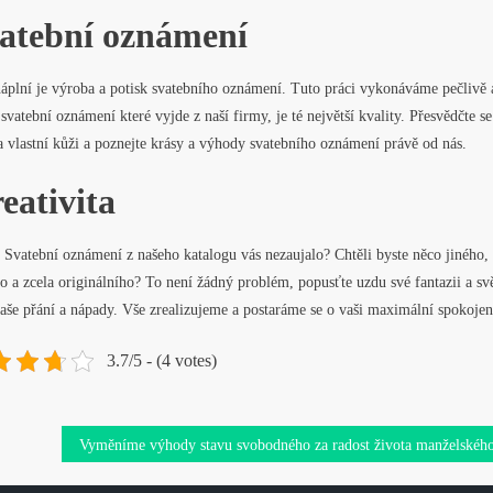
atební oznámení
náplní je výroba a potisk svatebního oznámení. Tuto práci vykonáváme pečlivě 
é
svatební oznámení
které vyjde z naší firmy, je té největší kvality. Přesvědčte se
a vlastní kůži a poznejte krásy a výhody svatebního oznámení právě od nás.
eativita
Svatební oznámení z našeho katalogu vás nezaujalo? Chtěli byste něco jiného,
o a zcela originálního? To není žádný problém, popusťte uzdu své fantazii a sv
še přání a nápady. Vše zrealizujeme a postaráme se o vaši maximální spokojen
3.7/5 - (4 votes)
Vyměníme výhody stavu svobodného za radost života manželskéh