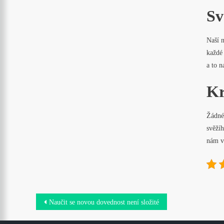
Sv
Naší 
každ
a to n
Kr
Žádné 
svěžíh
nám va
Navigace
Naučit se novou dovednost není složité
pro