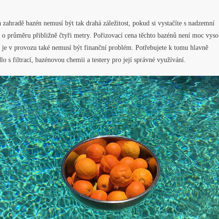
 zahradě bazén nemusí být tak drahá záležitost, pokud si vystačíte s nadzemní
 o průměru přibližně čtyři metry. Pořizovací cena těchto bazénů není moc vyso
 je v provozu také nemusí být finanční problém. Potřebujete k tomu hlavně
lo s filtrací, bazénovou chemii a testery pro její správné využívání.