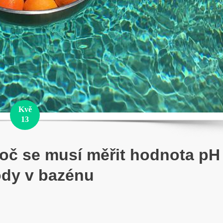
Kvě
13
oč se musí měřit hodnota pH
dy v bazénu