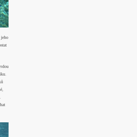
 jeho
stat
vrdou
íku.
ků
é,
.
hat