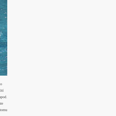
to
ití
apod.
ste
 tomu