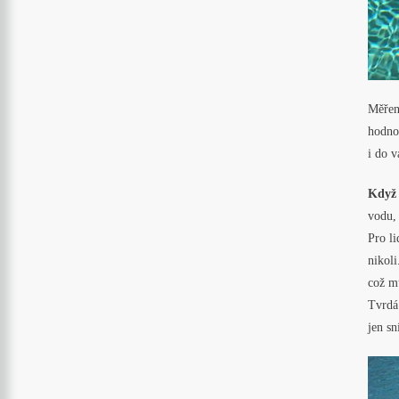
Měřen
hodno
i do v
Když 
vodu, 
Pro li
nikoli
což m
Tvrdá 
jen sní