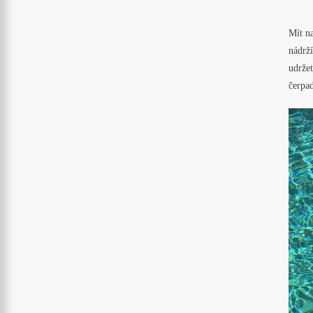
Mít na
nádrží
udržet
čerpad