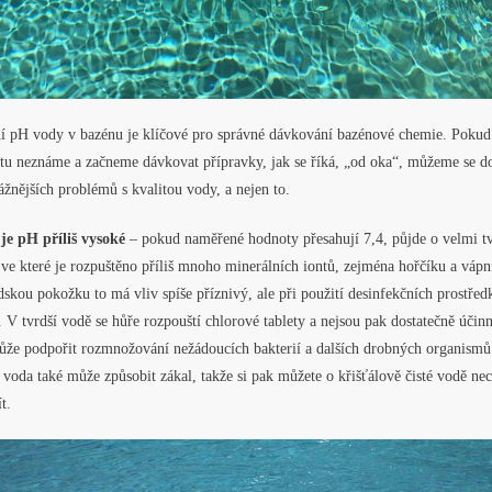
í pH vody v bazénu je klíčové pro správné dávkování bazénové chemie. Pokud
tu neznáme a začneme dávkovat přípravky, jak se říká, „od oka“, můžeme se do
ážnějších problémů s kvalitou vody, a nejen to.
je pH příliš vysoké
– pokud naměřené hodnoty přesahují 7,4, půjde o velmi t
ve které je rozpuštěno příliš mnoho minerálních iontů, zejména hořčíku a vápn
dskou pokožku to má vliv spíše příznivý, ale při použití desinfekčních prostřed
. V tvrdší vodě se hůře rozpouští chlorové tablety a nejsou pak dostatečně účinn
ůže podpořit rozmnožování nežádoucích bakterií a dalších drobných organismů
voda také může způsobit zákal, takže si pak můžete o křišťálově čisté vodě nec
t.