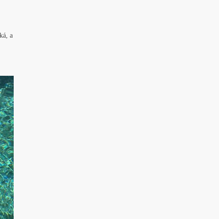
ká, a