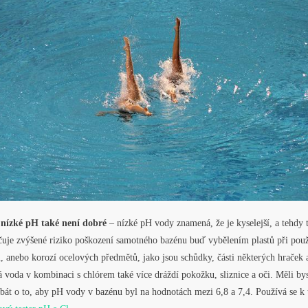
š nízké pH také není dobré
– nízké pH vody znamená, že je kyselejší, a tehdy 
čuje zvýšené riziko poškození samotného bazénu buď vybělením plastů při použ
, anebo korozí ocelových předmětů, jako jsou schůdky, části některých hraček 
 voda v kombinaci s chlórem také více dráždí pokožku, sliznice a oči. Měli by
dbát o to, aby pH vody v bazénu byl na hodnotách mezi 6,8 a 7,4. Používá se k