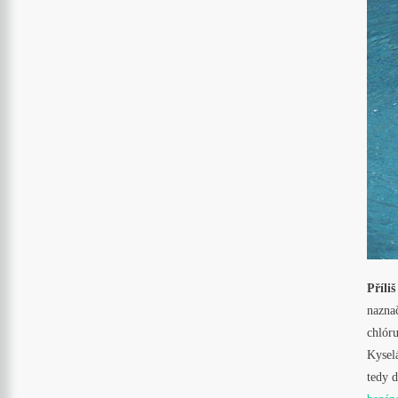
Příli
nazna
chlóru
Kyselá
tedy 