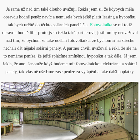
Já sama už nad tím také dlouho uvažuji. Řekla jsem si, že kdybych měla
opravdu hodně peněz navíc a nemusela bych ještě platit leasing a hypotéku,
tak bych určitě do těchto solárních panelů šla.
Fotovoltaika
se mi totiž
opravdu hodně líbí, proto jsem řekla také partnerovi, jestli on by neuvažoval
nad tím, že bychom se také udělali fotovoltaiku, že bychom si na střechu
nechali dát nějaké solární panely. A partner chvíli uvažoval a řekl, že ale na
to nemáme peníze, že ještě splácíme zmíněnou hypotéku a tak dále. Já jsem
řekla, že ano. Jenomže když budeme mít fotovoltaickou elektrárnu a solární
panely, tak vlastně ušetříme zase peníze za vytápění a také další poplatky.