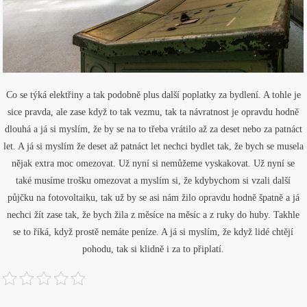
Co se týká elektřiny a tak podobně plus další poplatky za bydlení. A tohle je
sice pravda, ale zase když to tak vezmu, tak ta návratnost je opravdu hodně
dlouhá a já si myslím, že by se na to třeba vrátilo až za deset nebo za patnáct
let. A já si myslím že deset až patnáct let nechci bydlet tak, že bych se musela
nějak extra moc omezovat. Už nyní si nemůžeme vyskakovat. Už nyní se
také musíme trošku omezovat a myslím si, že kdybychom si vzali další
půjčku na fotovoltaiku, tak už by se asi nám žilo opravdu hodně špatně a já
nechci žít zase tak, že bych žila z měsíce na měsíc a z ruky do huby. Takhle
se to říká, když prostě nemáte peníze. A já si myslím, že když lidé chtějí
pohodu, tak si klidně i za to připlatí.