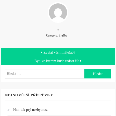
By :
Category:
Služby
Navigace
Zaujal vás minijeřáb?
pro
Byt, ve kterém bude radost žít
příspěvek
Vyhledávání
NEJNOVĚJŠÍ PŘÍSPĚVKY
Hm, tak prý nezbytnost