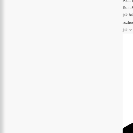
Kam j
Bohuže
jak bá
rozhod
jak se