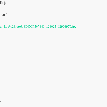
To je
ovolí
maci_kop%26foto%3DKOP507449_124025_12906979.jpg
t?