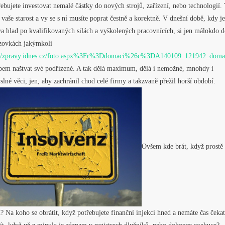
ebujete investovat nemalé částky do nových strojů, zařízení, nebo technologií. 
 vaše starost a vy se s ní musíte poprat čestně a korektně. V dnešní době, kdy je
a hlad po kvalifikovaných silách a vyškolených pracovnících, si jen málokdo d
zovkách jakýmkoli
://zpravy.idnes.cz/foto.aspx%3Fr%3Ddomaci%26c%3DA140109_121942_do
bem naštvat své podřízené. A tak dělá maximum, dělá i nemožné, mnohdy i
lné věci, jen, aby zachránil chod celé firmy a takzvaně přežil horší období.
Ovšem kde brát, když prostě
? Na koho se obrátit, když potřebujete finanční injekci hned a nemáte čas čeka