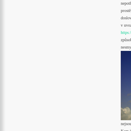
nepotř
prostě
doslov
v uvo
https
způso
nesmys
nejsou