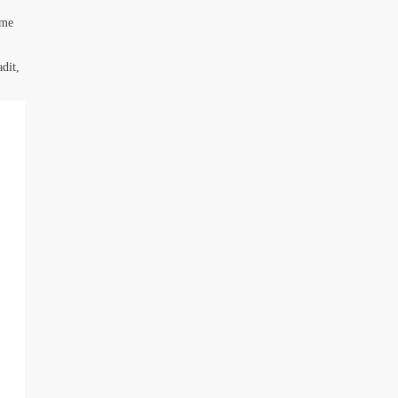
eme
dit,