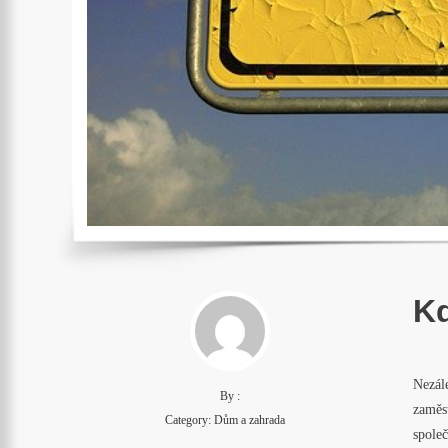
Kd
Nezál
By :
zaměst
Category:
Dům a zahrada
společ