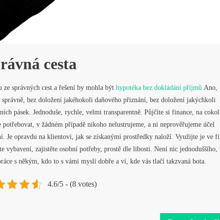
rávná cesta
u ze správných cest a řešení by mohla být
hypotéka bez dokládání příjmů.
Ano,
e správně, bez doložení jakéhokoli daňového přiznání, bez doložení jakýchkoli
ních pásek. Jednoduše, rychle, velmi transparentně. Půjčíte si finance, na cokol
e potřebovat, v žádném případě nikoho nelustrujeme, a ni neprověřujeme účel
í. Je opravdu na klientovi, jak se získanými prostředky naloží. Využijte je ve f
e vybavení, zajistěte osobní potřeby, prostě dle libosti. Není nic jednoduššího,
ráce s někým, kdo to s vámi myslí dobře a ví, kde vás tlačí takzvaná bota.
4.6/5 - (8 votes)