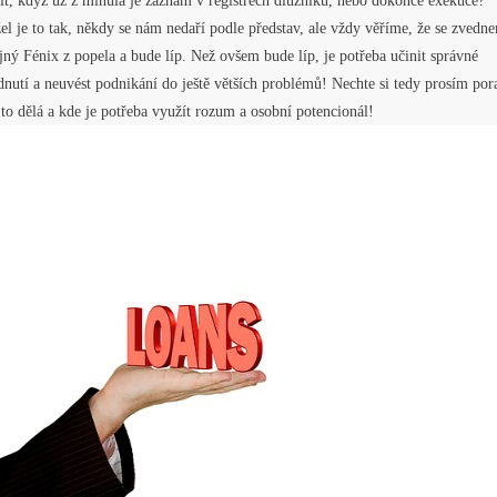
ít, když už z minula je záznam v registrech dlužníků, nebo dokonce exekuce?
l je to tak, někdy se nám nedaří podle představ, ale vždy věříme, že se zvedn
jný Fénix z popela a bude líp. Než ovšem bude líp, je potřeba učinit správné
nutí a neuvést podnikání do ještě větších problémů! Nechte si tedy prosím pora
 to dělá a kde je potřeba využít rozum a osobní potencionál!