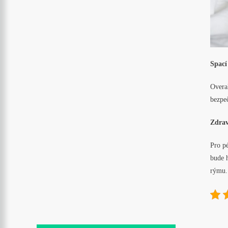
Spací
Overal
bezpe
Zdrav
Pro p
bude h
rýmu.