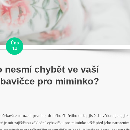
Úno
14
 nesmí chybět ve vaší
bavičce pro miminko?
očekáváte narození prvního, druhého či třetího dítka, jistě si uvědomujete, jak
té je mít zajištěnou základní výbavičku pro miminko ještě před jeho narozením