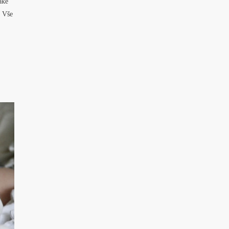
aké
. Vše