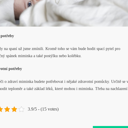
 potřeby
y na spaní už jsme zmínili. Kromě toho se vám bude hodit spací pytel pro
čný spánek miminka a také postýlku nebo kolébku.
otní potřeby
éči o zdraví miminka budete potřebovat i nějaké zdravotní pomůcky. Určitě se
odit teploměr a také základ léků, které mohou i miminka. Třeba na nachlazení
3.9/5 - (15 votes)