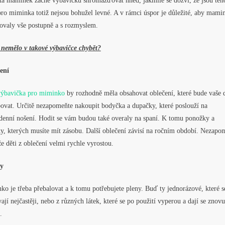
ta maminek začne výbavičku shromažďovat hned, jakmile se dozví, že jsou těh
pro miminka totiž nejsou bohužel levné. A v rámci úspor je důležité, aby mami
ovaly vše postupně a s rozmyslem.
 nemělo v takové výbavičce chybět?
ení
výbavička pro miminko
by rozhodně měla obsahovat oblečení, které bude vaše d
bovat. Určitě nezapomeňte nakoupit bodyčka a dupačky, které poslouží na
denní nošení. Hodit se vám budou také overaly na spaní. K tomu ponožky a
y, kterých musíte mít zásobu. Další oblečení závisí na ročním období. Nezapo
že děti z oblečení velmi rychle vyrostou.
y
o je třeba přebalovat a k tomu potřebujete pleny. Buď ty jednorázové, které s
ají nejčastěji, nebo z různých látek, které se po použití vyperou a dají se znovu
.