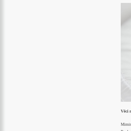
Věci 
Mimink