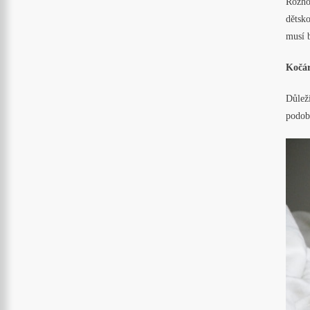
Rozho
dětsk
musí b
Kočár
Důlež
podob