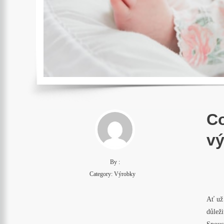
Co
vý
By :
Category:
Výrobky
Ať už 
důleži