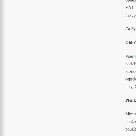
Spous
Věci 
nakup
Co by
Obleč
Vaše
potře
každo
čepičk
taky, 
Plenk
Mimink
použív
použít