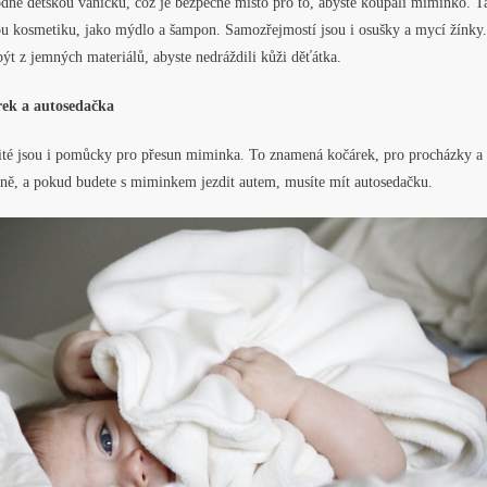
dně dětskou vaničku, což je bezpečné místo pro to, abyste koupali miminko. T
ou kosmetiku, jako mýdlo a šampon. Samozřejmostí jsou i osušky a mycí žínky
ýt z jemných materiálů, abyste nedráždili kůži děťátka.
ek a autosedačka
ité jsou i pomůcky pro přesun miminka. To znamená kočárek, pro procházky a
ně, a pokud budete s miminkem jezdit autem, musíte mít autosedačku.