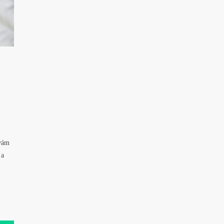
 vám
 a