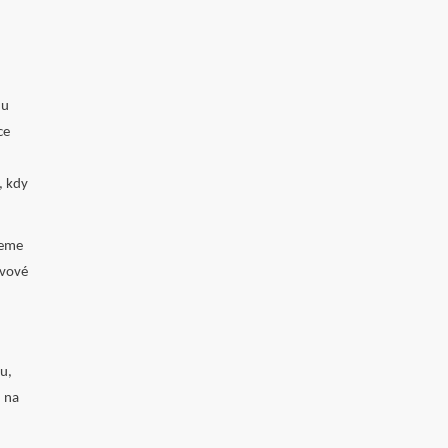
 u
ce
, kdy
deme
ovové
u,
d na