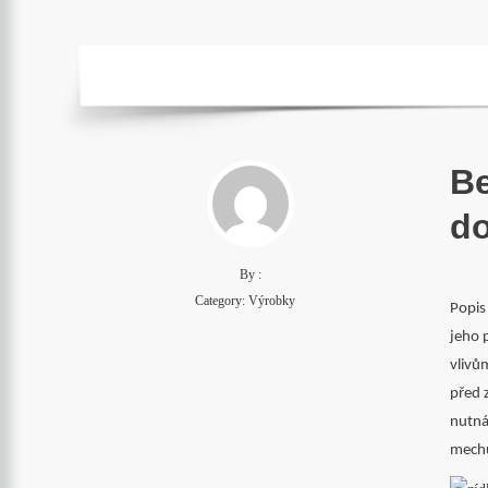
Be
do
By :
Category:
Výrobky
Popis
jeho 
vlivů
před 
nutná
mech