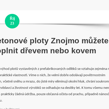
Říj
23
tonové ploty Znojmo můžete
plnit dřevem nebo kovem
 výhod plotů vystavěných z prefabrikovaných odlitků se vztahuje zejména 
praktické vlastnosti. Víme o nich, že velmi dobře odolávají povětrnostním
m, včetně sněhu a mrazu, do jisté míry eliminují okolní hluk, chrání soukrom
zvědavci a životnost výrobků se odhaduje na desítky let. K tomu všemu nen
 prakticky žádná údržba, pouze občasná očista od prachu, případně nános
u.