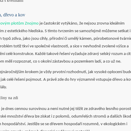
, dřevo a kov
novým plotům Znojmo
je častokrát vytýkáno, že nejsou zrovna ideálním
ím z estetického hlediska. S tímto tvrzením se samozřejmě můžeme setkat i
ch typů zdiva, jako jsou cihly, přírodní či umělý kámen, pórobetonové tvárni
roblém totiž tkví ve společné vlastnosti, a sice v nevhodně zvolené výšce a
ění celé konstrukce. Každé takové řešení vyžaduje zdravý selský rozum a cit
m měli rozpoznat, co s okolní zástavbou a pozemkem ladí, a co už ne.
ejnáročnějším krokem je vždy prvotní rozhodnutí, jak vysoké oplocení bu
a jak celé řešení pojmout. A právě zde do hry významně vstupuje dřevo a k
iály.
 je dnes cennou surovinou a není nutné jej těžit ze zdravého lesního porost
ské množství dřeva lze získat i z polomů, odumřelých stromů a dalších ško
m hospodářství. Jestliže se se dřevem hospodaří rozumně, v ekologickém i