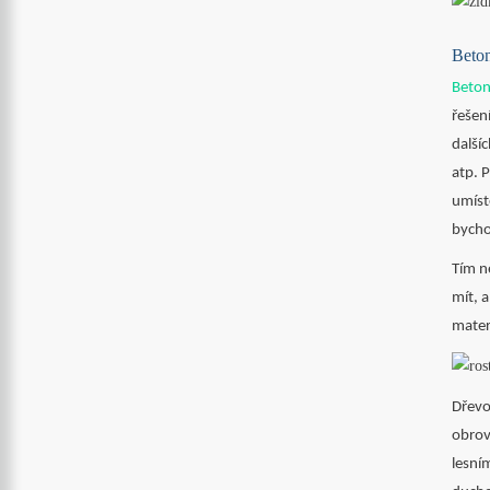
Beton
Beto
řešen
další
atp. P
umíst
bycho
Tím n
mít, 
mater
Dřevo
obrov
lesní