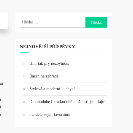
Vyhledávání
NEJNOVĚJŠÍ PŘÍSPĚVKY
Hm, tak prý nezbytnost
Bazén na zahradě
na
Stylová a moderní kuchyně
í
Dlouhodobé i krátkodobé možnosti jsou fajn!
í
Fanděte svým favoritům
ů