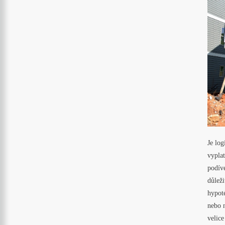
Je log
vypla
podív
důleži
hypoté
nebo n
velice