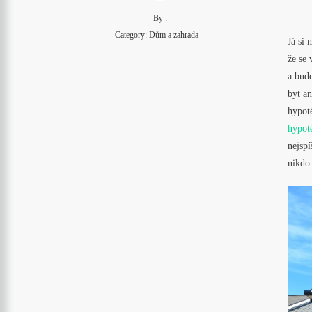
By :
Category:
Dům a zahrada
Já si
že se 
a bude
byt an
hypot
hypot
nejspí
nikdo 