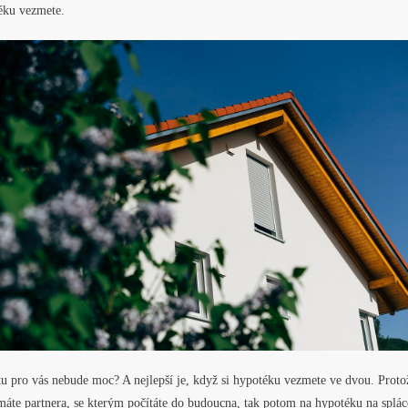
éku vezmete.
 tu pro vás nebude moc? A nejlepší je, když si hypotéku vezmete ve dvou. Proto
máte partnera, se kterým počítáte do budoucna, tak potom na hypotéku na splác