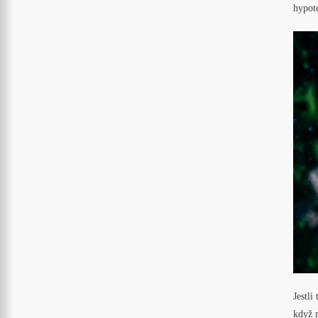
hypot
Jestli
když 