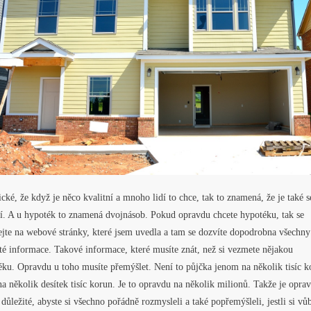
ické, že když je něco kvalitní a mnoho lidí to chce, tak to znamená, že je také s
tí. A u hypoték to znamená dvojnásob. Pokud opravdu chcete hypotéku, tak se
ejte na webové stránky, které jsem uvedla a tam se dozvíte dopodrobna všechny
té informace. Takové informace, které musíte znát, než si vezmete nějakou
ku. Opravdu u toho musíte přemýšlet. Není to půjčka jenom na několik tisíc k
a několik desítek tisíc korun. Je to opravdu na několik milionů. Takže je opra
 důležité, abyste si všechno pořádně rozmysleli a také popřemýšleli, jestli si vů