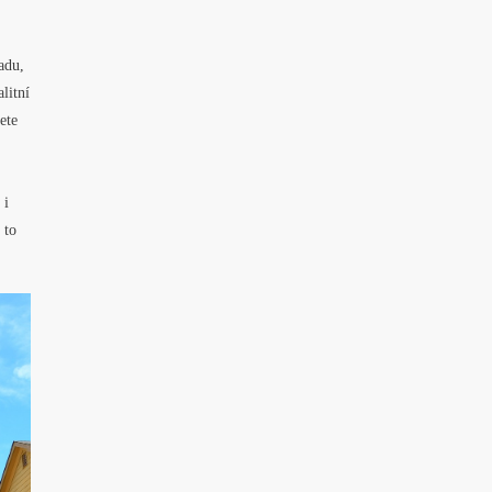
adu,
litní
ete
 i
 to