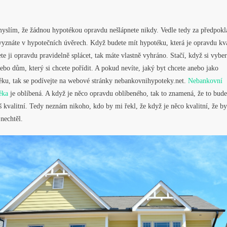
 myslím, že žádnou hypotékou opravdu nešlápnete nikdy. Vedle tedy za předpokl
vyznáte v hypotečních úvěrech. Když budete mít hypotéku, která je opravdu kva
te ji opravdu pravidelně splácet, tak máte vlastně vyhráno. Stačí, když si vyber
ebo dům, který si chcete pořídit. A pokud nevíte, jaký byt chcete anebo jako
éku, tak se podívejte na webové stránky nebankovnihypoteky.net.
Nebankovní
éka
je oblíbená. A když je něco opravdu oblíbeného, tak to znamená, že to bude
š kvalitní. Tedy neznám nikoho, kdo by mi řekl, že když je něco kvalitní, že by
nechtěl.