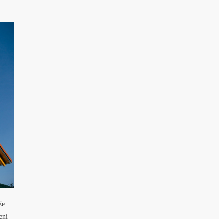
že
ení