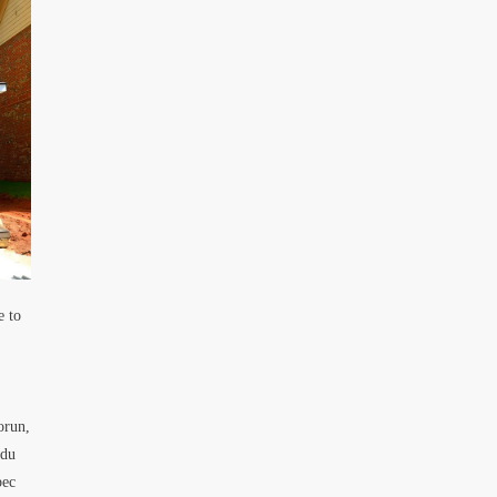
e to
orun,
vdu
bec