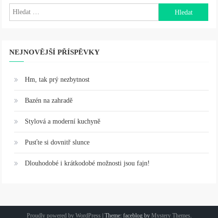
příspěvek
Vyhledávání
NEJNOVĚJŠÍ PŘÍSPĚVKY
Hm, tak prý nezbytnost
Bazén na zahradě
Stylová a moderní kuchyně
Pusťte si dovnitř slunce
Dlouhodobé i krátkodobé možnosti jsou fajn!
Proudly powered by WordPress
|
Theme: faceblog by
Mystery Themes
.