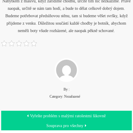
Nábytkem z masivu
, když zařídíme chodbu, určitě tím nic nezkazíme. Právě
naopak, určitě se nám tam hodí, a bude to dělat celkově dobrý dojem.
Budeme potřebovat předsíňovou stěnu, tam si budeme věšet svršky, když
přijdeme z venku. Důležitou součástí každé chodby je botník, abychom
neměli boty všude rozházené, ale naopak pěkně schované.
By :
Category: Nezařazené
Navigace
Vyřešte problém s malými ratolestmi šikovně
pro
Souprava pro všechny