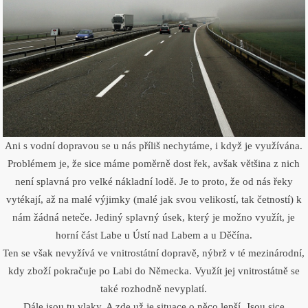
Ani s vodní dopravou se u nás příliš nechytáme, i když je využívána.
Problémem je, že sice máme poměrně dost řek, avšak většina z nich
není splavná pro velké nákladní lodě. Je to proto, že od nás řeky
vytékají, až na malé výjimky (malé jak svou velikostí, tak četností) k
nám žádná neteče. Jediný splavný úsek, který je možno využít, je
horní část Labe u Ústí nad Labem a u Děčína.
Ten se však nevyžívá ve vnitrostátní dopravě, nýbrž v té mezinárodní,
kdy zboží pokračuje po Labi do Německa. Využít jej vnitrostátně se
také rozhodně nevyplatí.
Dále jsou tu vlaky. A zde už je situace o něco lepší. Jsou sice