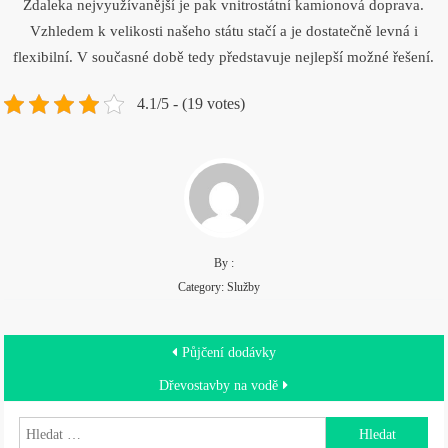
Zdaleka nejvyužívanější je pak
vnitrostátní kamionová doprava
.
Vzhledem k velikosti našeho státu stačí a je dostatečně levná i
flexibilní. V současné době tedy představuje nejlepší možné řešení.
4.1/5 - (19 votes)
By :
Category:
Služby
Navigace
Půjčení dodávky
pro
Dřevostavby na vodě
příspěvek
Vyhledávání