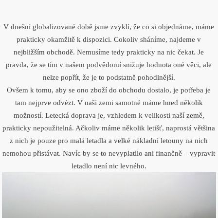
V dnešní globalizované době jsme zvyklí, že co si objednáme, máme
prakticky okamžitě k dispozici. Cokoliv sháníme, najdeme v
nejbližším obchodě. Nemusíme tedy prakticky na nic čekat. Je
pravda, že se tím v našem podvědomí snižuje hodnota oné věci, ale
nelze popřít, že je to podstatně pohodlnější.
Ovšem k tomu, aby se ono zboží do obchodu dostalo, je potřeba je
tam nejprve odvézt. V naší zemi samotné máme hned několik
možností. Letecká doprava je, vzhledem k velikosti naší země,
prakticky nepoužitelná. Ačkoliv máme několik letišť, naprostá většina
z nich je pouze pro malá letadla a velké nákladní letouny na nich
nemohou přistávat. Navíc by se to nevyplatilo ani finančně – vypravit
letadlo není nic levného.